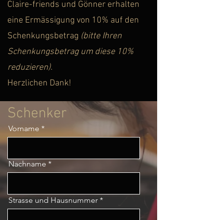
Claire-friends und Gönner erhalten
eine Ermässigung von 10% auf den
Schenkungsbetrag
(bitte Ihren
Schenkungsbetrag um diese 10%
reduzieren)
.
Herzlichen Dank!
Schenker
Vorname
Nachname
Strasse und Hausnummer