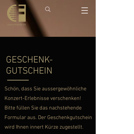
GESCHENK-
GUTSCHEIN
Schön, dass Sie aussergewöhnliche
Konzert-Erlebnisse verschenken!
Bitte füllen Sie das nachstehende
Formular aus. Der Geschenkgutschein
wird Ihnen innert Kürze zugestellt.