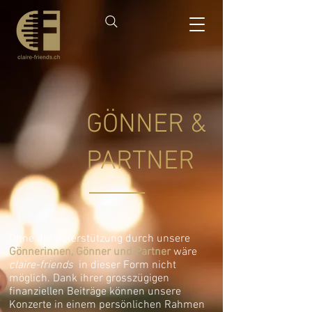
GÖNNER &
PARTNER
Ohne die Unterstützung durch unsere
Gönnerinnen, Gönner und Partner
wäre
claire-friends
in dieser Form nicht
möglich. Dank ihrer grosszügigen
finanziellen Beiträge
können unsere
Konzerte in einem persönlichen Rahmen