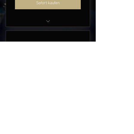
Sofort kaufen
20% Ermässigung auf 1
Konzertticket
Doppelmitgliedschaft für
2026
70CHF
CHF
70
Mitgliedschaft zur Berechtigung von
Preisvorteilen bei Ticketkäufen. Die
Mitgliedschaft gilt für 2026 und erneuert
sich nicht automatisch.
Gültig für 12 Monate
Sofort kaufen